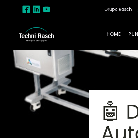
Grupo Rasch
HOME
PU
🤖 
Aut