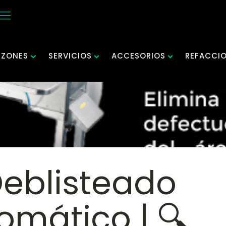
NZONES
SERVICIOS
ACCESORIOS
REFACCI
Deblisteado
omático | 🔍