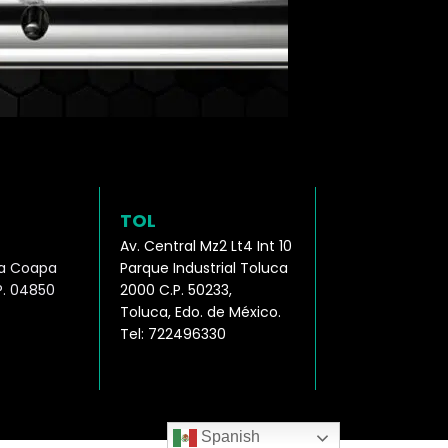
TOL
2
Av. Central Mz2 Lt4 Int 10
ula Coapa
Parque Industrial Toluca
. 04850
2000 C.P. 50233,
Toluca, Edo. de México.
Tel: 722496330
Spanish