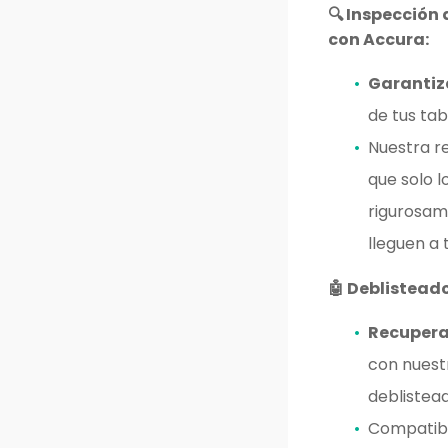
🔍 Inspección
con Accura:
Garantiz
de tus tab
Nuestra r
que solo 
rigurosam
lleguen a 
🤖 Deblistead
Recupera
con nuest
deblistea
Compatib