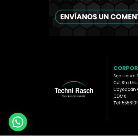
CORPOR
San Isauro 
Col Sta Ur
Coyoacán C
CDMX
Tel: 5556101