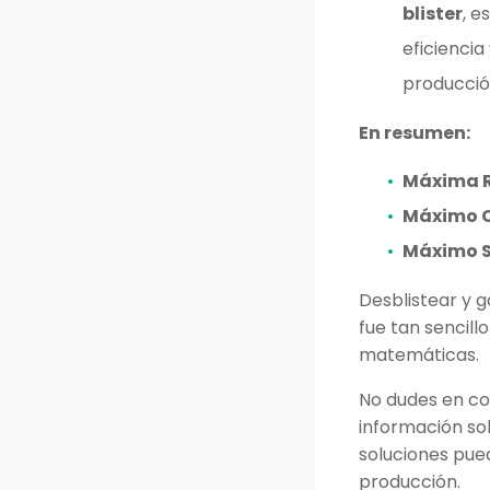
blister
, e
eficiencia
producció
En resumen:
Máxima R
Máximo C
Máximo S
Desblistear y g
fue tan sencil
matemáticas.
No dudes en c
información s
soluciones pue
producción.