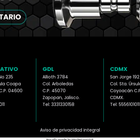
ATIVO
GDL
CDMX
No 235
Allioth 3784
San Jorge 19
sula Coapa
Col. Arboledas
Col. Sta. Úrs
.P. 04600
C.P. 45070
Coyoacán C.P
Zapopan, Jalisco.
CDMX.
011
Tel: 3331330158
Tel: 5556101011
Aviso de privacidad integral
Proudly made by MarketingVIVE.