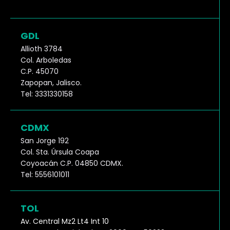
GDL
Allioth 3784
Col. Arboledas
C.P. 45070
Zapopan, Jalisco.
Tel: 3331330158
CDMX
San Jorge 192
Col. Sta. Úrsula Coapa
Coyoacán C.P. 04850 CDMX.
Tel: 5556101011
TOL
Av. Central Mz2 Lt4 Int 10