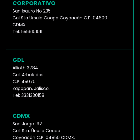
CORPORATIVO
San Isauro No 235
Col Sta Ursula Coapa Coyoacán C.P. 04600
CDMX
Tel: 5556101011
GDL
Allioth 3784
Col. Arboledas
C.P. 45070
Zapopan, Jalisco.
Tel: 3331330158
CDMX
San Jorge 192
Col. Sta. Úrsula Coapa
Coyoacán C.P. 04850 CDMX.