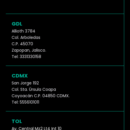
GDL
Allioth 3784
Col. Arboledas
C.P. 45070
Zapopan, Jalisco.
Tel: 3331330158
CDMX
San Jorge 192
Col. Sta. Úrsula Coapa
Coyoacán C.P. 04850 CDMX.
Tel: 5556101011
TOL
Av. Central Mz2 Lt4 Int 10