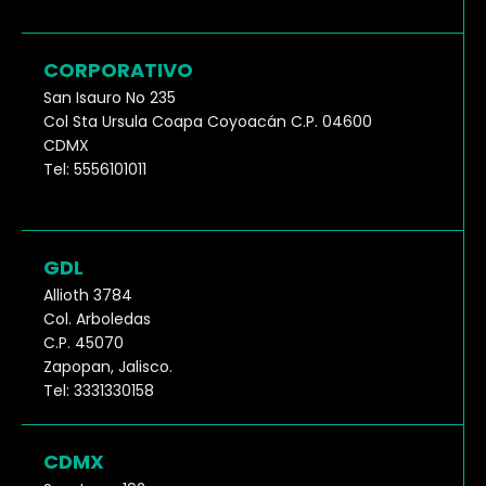
CORPORATIVO
San Isauro No 235
Col Sta Ursula Coapa Coyoacán C.P. 04600
CDMX
Tel: 5556101011
GDL
Allioth 3784
Col. Arboledas
C.P. 45070
Zapopan, Jalisco.
Tel: 3331330158
CDMX