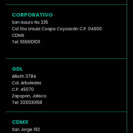
CORPORATIVO
San Isauro No 235
Col Sta Ursula Coapa Coyoacán C.P. 04600
CDMX
Tel: 5556101011
GDL
Allioth 3784
Col. Arboledas
C.P. 45070
Zapopan, Jalisco.
Tel: 3331330158
CDMX
San Jorge 192